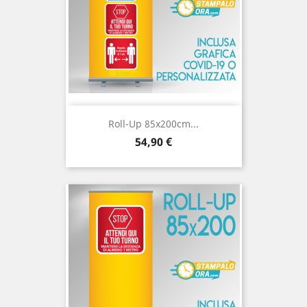
Roll-Up 85x200cm...
Prezzo
54,90 €