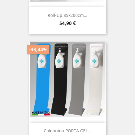
Roll-Up 85x200cm...
Prezzo
54,90 €
-33,44%
Colonnina PORTA GEL...