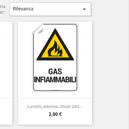
ina
Rilevanza

er:
Anteprima

Cartello Adesivo 20x30 GAS...
Prezzo
2,00 €