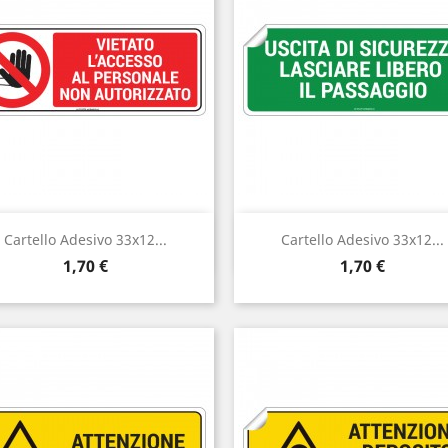
Anteprima
Anteprima


Cartello Adesivo 33x12...
Cartello Adesivo 33x12...
Prezzo
Prezzo
1,70 €
1,70 €