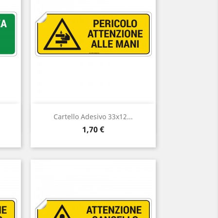
Anteprima

Cartello Adesivo 33x12...
Prezzo
1,70 €