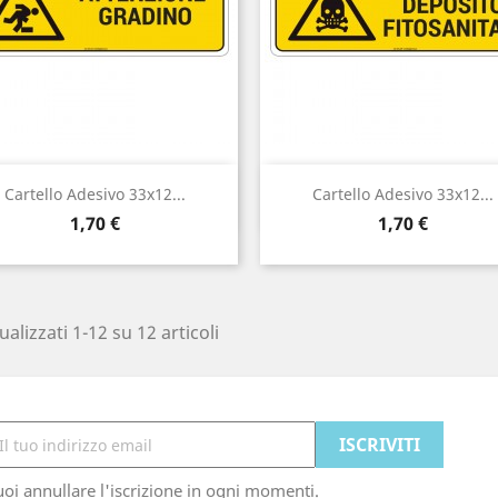
Anteprima
Anteprima


Cartello Adesivo 33x12...
Cartello Adesivo 33x12...
Prezzo
Prezzo
1,70 €
1,70 €
ualizzati 1-12 su 12 articoli
oi annullare l'iscrizione in ogni momenti.