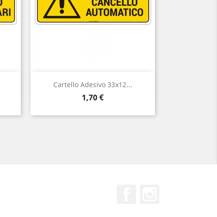
Anteprima

Cartello Adesivo 33x12...
Prezzo
1,70 €
Facebook
Instagram