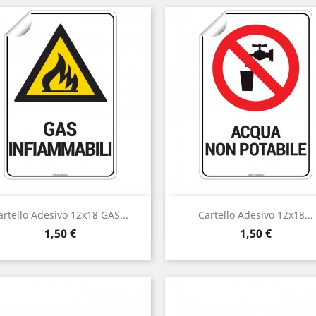
Anteprima
Anteprima


artello Adesivo 12x18 GAS...
Cartello Adesivo 12x18...
Prezzo
Prezzo
1,50 €
1,50 €