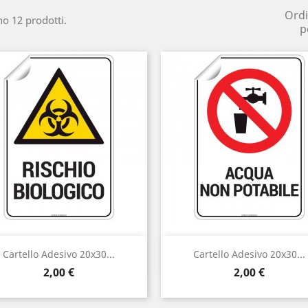
Ord
no 12 prodotti.
p
Anteprima
Anteprima


Cartello Adesivo 20x30...
Cartello Adesivo 20x30...
Prezzo
Prezzo
2,00 €
2,00 €