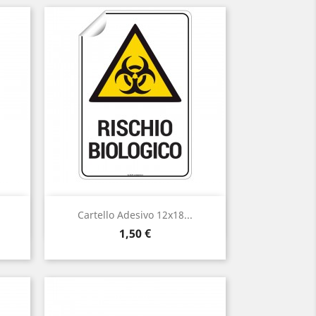
Anteprima

Cartello Adesivo 12x18...
Prezzo
1,50 €